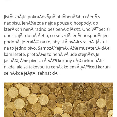
JistÄ› znÃ¡te pokraÄovÃ¡nÃ­ oblÃ­benÃ©ho rÄenÃ­ v
nadpisu. JenÅ¾e zde nejde pouze o hospody, do
kterÃ½ch nenÃ­ radno bez penÄ›z lÃ©zt. Ono vÅ¯bec si
dnes zajÃ­t do nÄ›Äeho, co se vzdÃ¡lenÄ› hospodÄ› jen
podobÃ¡ je zralÃ© na to, aby si ÄlovÄ›k vzal pÅ¯jÄku. I
na to jedno pivo. SamozÅ™ejmÄ›, Å¾e musÃ­te vÄ›dÄ›t
kam lezete, protoÅ¾e to nenÃ­ vÅ¡ude stejnÃ©. Je
jasnÃ©, Å¾e pivo za ÄtyÅ™i koruny uÅ¾ nekoupÃ­te
nikde, ale za takovou tu cenÃ­k kolem ÄtyÅ™iceti korun
se nÄ›kde jeÅ¡tÄ› sehnat dÃ¡.