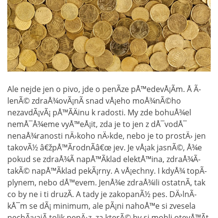
Ale nejde jen o pivo, jde o penÃ­ze pÅ™edevÅ¡Ã­m. Å Ã­
lenÃ© zdraÅ¾ovÃ¡nÃ­ snad vÅ¡eho moÅ¾nÃ©ho
nezavdÃ¡vÃ¡ pÅ™Ã­Äinu k radosti. My zde bohuÅ¾el
nemÅ¯Å¾eme vyÅ™eÅ¡it, zda je to jen z dÅ¯vodÅ¯
nenaÅ¾ranosti nÄ›koho nÄ›kde, nebo je to prostÄ› jen
takovÃ½ â€žpÅ™Ã­rodnÃ­â€œ jev. Je vÅ¡ak jasnÃ©, Å¾e
pokud se zdraÅ¾Ã­ napÅ™Ã­klad elektÅ™ina, zdraÅ¾Ã­
takÃ© napÅ™Ã­klad pekÃ¡rny. A vÅ¡echny. I kdyÅ¾ topÃ­
plynem, nebo dÅ™evem. JenÅ¾e zdraÅ¾ili ostatnÃ­, tak
co by ne i ti druzÃ­. A tady je zakopanÃ½ pes. DÄ›lnÃ­
kÅ¯m se dÃ¡ minimum, ale pÃ¡ni nahoÅ™e si zvesela
nechÃ¡vajÃ­ tolik penÄ›z, za kterÃ© by si mohli otevÅ™Ã­t