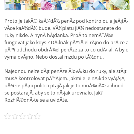
Proto je takÃ© kaÅ¾dÃ½ penÃ­z pod kontrolou a jeÅ¡tÄ›
vÃ­ce kaÅ¾dÃ½ bude. VÃ½platu jiÅ¾ nedostanete do
ruky nikde. A nynÃ­ hÃ¡danka. ProÄ to nemÅ¯Å¾e
fungovat jako kdysi? DÄ›lnÃ­k pÅ™iÅ¡el rÃ¡no do prÃ¡ce a
pÅ™i odchodu obdrÅ¾el penÃ­ze za to co udÄ›lal. A bylo
vymalovÃ¡no. Nebo dostal mzdu po tÃ½dnu.
Najednou nelze dÃ¡t penÃ­ze ÄlovÄ›ku do ruky, ale stÃ¡t
musÃ­ kontrolovat pÅ™Ã­jem. Jakmile je nÄ›kde vyÅ¡Å¡Ã­,
uÅ¾ se pÃ¡ni politici ptajÃ­ jak je to moÅ¾nÃ© a ihned
se postarajÃ­, aby se to nÄ›jak urovnalo. Jak?
RozhlÃ©dnÄ›te se a uvidÃ­te.