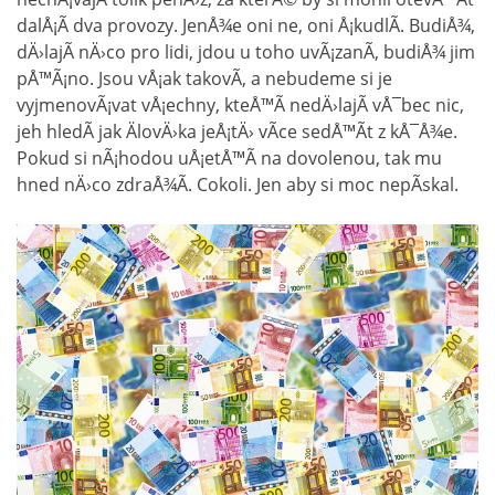
dalÅ¡Ã­ dva provozy. JenÅ¾e oni ne, oni Å¡kudlÃ­. BudiÅ¾,
dÄ›lajÃ­ nÄ›co pro lidi, jdou u toho uvÃ¡zanÃ­, budiÅ¾ jim
pÅ™Ã¡no. Jsou vÅ¡ak takovÃ­, a nebudeme si je
vyjmenovÃ¡vat vÅ¡echny, kteÅ™Ã­ nedÄ›lajÃ­ vÅ¯bec nic,
jeh hledÃ­ jak ÄlovÄ›ka jeÅ¡tÄ› vÃ­ce sedÅ™Ã­t z kÅ¯Å¾e.
Pokud si nÃ¡hodou uÅ¡etÅ™Ã­ na dovolenou, tak mu
hned nÄ›co zdraÅ¾Ã­. Cokoli. Jen aby si moc nepÃ­skal.