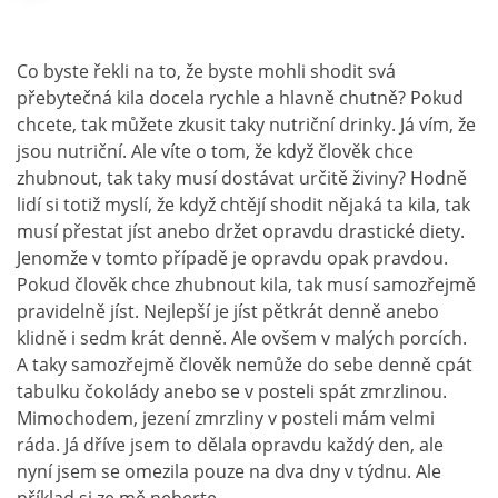
Co byste řekli na to, že byste mohli shodit svá
přebytečná kila docela rychle a hlavně chutně? Pokud
chcete, tak můžete zkusit taky nutriční drinky. Já vím, že
jsou nutriční. Ale víte o tom, že když člověk chce
zhubnout, tak taky musí dostávat určitě živiny? Hodně
lidí si totiž myslí, že když chtějí shodit nějaká ta kila, tak
musí přestat jíst anebo držet opravdu drastické diety.
Jenomže v tomto případě je opravdu opak pravdou.
Pokud člověk chce zhubnout kila, tak musí samozřejmě
pravidelně jíst. Nejlepší je jíst pětkrát denně anebo
klidně i sedm krát denně. Ale ovšem v malých porcích.
A taky samozřejmě člověk nemůže do sebe denně cpát
tabulku čokolády anebo se v posteli spát zmrzlinou.
Mimochodem, jezení zmrzliny v posteli mám velmi
ráda. Já dříve jsem to dělala opravdu každý den, ale
nyní jsem se omezila pouze na dva dny v týdnu. Ale
příklad si ze mě neberte.