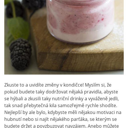
Zkuste to a uvidíte změny v kondičce! Myslím si, že
pokud budete taky dodržovat nějaká pravidla, abyste
se hýbali a zkusili taky nutriční drinky a vyváženě jedli,
tak snad přebytečná kila samozřejmě rychle shodíte.
Nejlepší by ale bylo, kdybyste měli nějakou motivaci na
hubnutí nebo si najít nějakého parťáka, se kterým se
budete držet a povzbuzovat navzájem. Anebo můžete