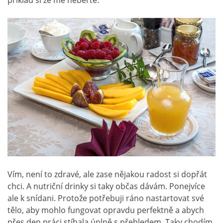
Vím, není to zdravé, ale zase nějakou radost si dopřát
chci. A nutriční drinky si taky občas dávám. Ponejvíce
ale k snídani. Protože potřebuji ráno nastartovat své
tělo, aby mohlo fungovat opravdu perfektně a abych
přes den práci stíhala úplně s přehledem. Taky chodím