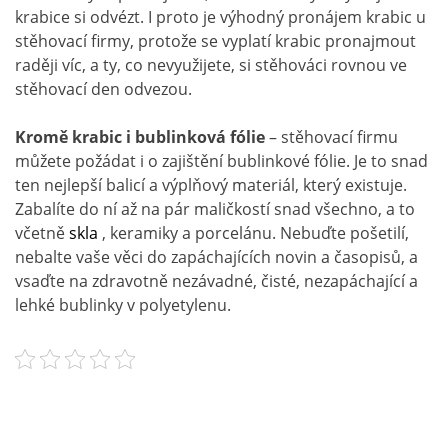
krabice si odvézt. I proto je výhodný pronájem krabic u
stěhovací firmy, protože se vyplatí krabic pronajmout
raději víc, a ty, co nevyužijete, si stěhováci rovnou ve
stěhovací den odvezou.
Kromě krabic i bublinková fólie
– stěhovací firmu
můžete požádat i o zajištění bublinkové fólie. Je to snad
ten nejlepší balicí a výplňový materiál, který existuje.
Zabalíte do ní až na pár maličkostí snad všechno, a to
včetně
skla
, keramiky a porcelánu. Nebuďte pošetilí,
nebalte vaše věci do zapáchajících novin a časopisů, a
vsaďte na zdravotně nezávadné, čisté, nezapáchající a
lehké bublinky v polyetylenu.