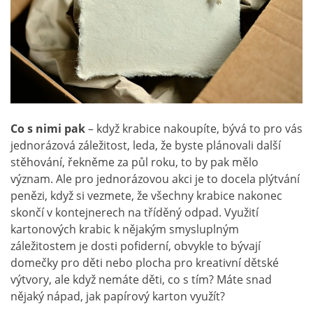
Co s nimi pak
– když krabice nakoupíte, bývá to pro vás
jednorázová záležitost, leda, že byste plánovali další
stěhování, řekněme za půl roku, to by pak mělo
význam. Ale pro jednorázovou akci je to docela plýtvání
penězi, když si vezmete, že všechny krabice nakonec
skončí v kontejnerech na tříděný odpad. Využití
kartonových krabic k nějakým smysluplným
záležitostem je dosti pofiderní, obvykle to bývají
domečky pro děti nebo plocha pro kreativní dětské
výtvory, ale když nemáte děti, co s tím? Máte snad
nějaký nápad, jak papírový karton využít?