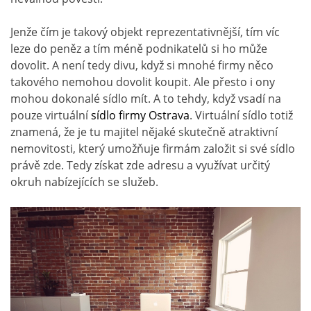
Jenže čím je takový objekt reprezentativnější, tím víc
leze do peněz a tím méně podnikatelů si ho může
dovolit. A není tedy divu, když si mnohé firmy něco
takového nemohou dovolit koupit. Ale přesto i ony
mohou dokonalé sídlo mít. A to tehdy, když vsadí na
pouze virtuální
sídlo firmy Ostrava
. Virtuální sídlo totiž
znamená, že je tu majitel nějaké skutečně atraktivní
nemovitosti, který umožňuje firmám založit si své sídlo
právě zde. Tedy získat zde adresu a využívat určitý
okruh nabízejících se služeb.