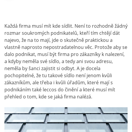
Každá firma musí mít kde sídlit. Není to rozhodně žádný
rozmar soukromých podnikatelů, kteří tím chtějí dát
najevo, že na to mají, jde o skutečně praktickou a
vlastně naprosto nepostradatelnou věc. Protože aby se
dalo podnikat, musí být firma pro zákazníky k nalezení,
a kdyby neměla své sídlo, a tedy ani svou adresu,
neměla by šanci zajistit si odbyt. A je docela
pochopitelné, že tu takové sídlo není jenom kvůli
zákazníkům, ale třeba i kvůli úřadům, které mají s
podnikáním také leccos do činění a které musí mít
přehled o tom, kde se jaká firma nalézá.