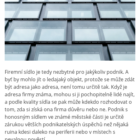
Firemní sídlo je tedy nezbytné pro jakýkoliv podnik. A
byť by mohlo jít o ledajaký objekt, protože se může zdát
být adresa jako adresa, není tomu určitě tak. Když je
adresa firmy známa, mohou si ji pochopitelně lidé najít,
a podle kvality sídla se pak může kdekdo rozhodovat o
tom, zda si získá ona firma důvěru nebo ne. Podnik s
honosným sídlem ve známé městské části je určitě
zárukou větších podnikatelských úspěchů než nějaká
ruina kdesi daleko na periferii nebo v místech s
nevalnou pověstí.