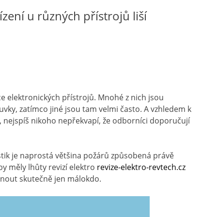
ízení u různých přístrojů liší
e elektronických přístrojů. Mnohé z nich jsou
vky, zatímco jiné jsou tam velmi často. A vzhledem k
t, nejspíš nikoho nepřekvapí, že odborníci doporučují
tik je naprostá většina požárů způsobená právě
y měly lhůty revizí elektro
revize-elektro-revtech.cz
dnout skutečně jen málokdo.