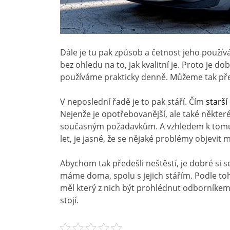
Dále je tu pak způsob a četnost jeho používán
bez ohledu na to, jak kvalitní je. Proto je d
používáme prakticky denně. Můžeme tak př
V neposlední řadě je to pak stáří. Čím
starší
Nejenže je opotřebovanější, ale také některé
současným požadavkům. A vzhledem k tomu, že
let, je jasné, že se nějaké problémy objevit
Abychom tak předešli neštěstí, je dobré si s
máme doma, spolu s jejich stářím. Podle toho
měl který z nich být prohlédnut odborníkem. 
stojí.