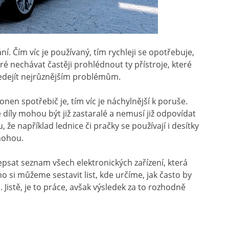
í. Čím víc je používaný, tím rychleji se opotřebuje,
obré nechávat častěji prohlédnout ty přístroje, které
edejít nejrůznějším problémům.
onen spotřebič je, tím víc je náchylnější k poruše.
 díly mohou být již zastaralé a nemusí již odpovídat
 například lednice či pračky se používají i desítky
 mohou.
epsat seznam všech elektronických zařízení, která
 si můžeme sestavit list, kde určíme, jak často by
Jistě, je to práce, avšak výsledek za to rozhodně