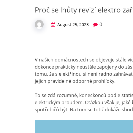
Proč se lhůty revizí elektro zař
0
August 25, 2023
V našich domácnostech se objevuje stále víc
dokonce prakticky neustále zapojeny do zásu
tomu, že s elektřinou si není radno zahráva
jejich pravidelné odborné prohlídky.
To se zdá rozumné, koneckonců podle statis
elektrickým proudem. Otázkou však je, jaké b
spotřebičů být. Na tom se totiž dokáže sho