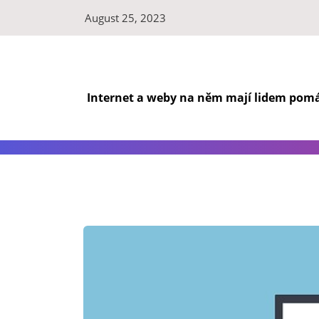
Skip
August 25, 2023
to
content
Internet a weby na něm mají lidem pomáh