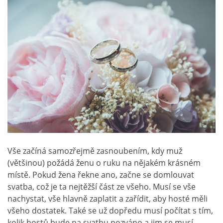
Vše začíná samozřejmě zasnoubením, kdy muž
(většinou) požádá ženu o ruku na nějakém krásném
místě. Pokud žena řekne ano, začne se domlouvat
svatba, což je ta nejtěžší část ze všeho. Musí se vše
nachystat, vše hlavně zaplatit a zařídit, aby hosté měli
všeho dostatek. Také se už dopředu musí počítat s tím,
kolik hostů bude na svatbu pozváno a jim se musí