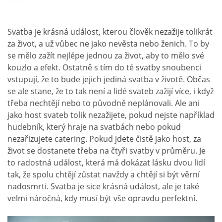
Svatba je krásná událost, kterou člověk nezažije tolikrát
za život, a už vůbec ne jako nevěsta nebo ženich. To by
se mělo zažít nejlépe jednou za život, aby to mělo své
kouzlo a efekt. Ostatně s tím do té svatby snoubenci
vstupují, že to bude jejich jediná svatba v životě. Občas
se ale stane, že to tak není a lidé svateb zažijí více, i když
třeba nechtějí nebo to původně neplánovali. Ale ani
jako host svateb tolik nezažijete, pokud nejste například
hudebník, který hraje na svatbách nebo pokud
nezařizujete catering. Pokud jdete čistě jako host, za
život se dostanete třeba na čtyři svatby v průměru. Je
to radostná událost, která má dokázat lásku dvou lidí
tak, že spolu chtějí zůstat navždy a chtějí si být věrní
nadosmrti. Svatba je sice krásná událost, ale je také
velmi náročná, kdy musí být vše opravdu perfektní.