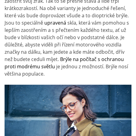
zaostřit svůj zrak. Tak to se přesně stává a lidé trpí
krátkozrakostí. Na obě varianty je jednoduché řešení,
které vás bude doprovázet všude a to dioptrické brýle.
Jsou to speciálně
upravená
skla, která vám pomohou s
lepším zaostřením a s přečtením každého textu, ať už
bude v blízkosti vašich očí nebo v podstatné dálce. Je
důležité, abyste viděli při řízení motorového vozidla
značky na dálku, kam jedete a kde máte odbočit, dřív
než budete ceduli míjet.
Brýle na počítač s ochranou
proti modrému světlu
je jednou z možností. Brýle nosí
většina populace.