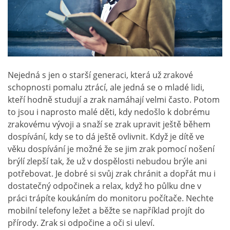
Nejedná s jen o starší generaci, která už zrakové
schopnosti pomalu ztrácí, ale jedná se o mladé lidi,
kteří hodně studují a zrak namáhají velmi často. Potom
to jsou i naprosto malé děti, kdy nedošlo k dobrému
zrakovému vývoji a snaží se zrak upravit ještě během
dospívání, kdy se to dá ještě ovlivnit. Když je dítě ve
věku dospívání je možné že se jim zrak pomocí nošení
brýlí zlepší tak, že už v dospělosti nebudou brýle ani
potřebovat. Je dobré si svůj zrak chránit a dopřát mu i
dostatečný odpočinek a relax, když ho půlku dne v
práci trápíte koukáním do monitoru počítače. Nechte
mobilní telefony ležet a běžte se například projít do
přírody. Zrak si odpočine a oči si uleví.