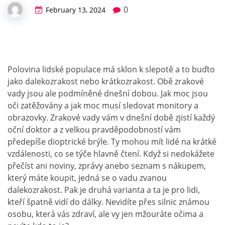
0
February 13, 2024
Polovina lidské populace má sklon k slepotě a to buďto
jako dalekozrakost nebo krátkozrakost. Obě zrakové
vady jsou ale podmíněné dnešní dobou. Jak moc jsou
oči zatěžovány a jak moc musí sledovat monitory a
obrazovky. Zrakové vady vám v dnešní době zjistí každý
oční doktor a z velkou pravděpodobností vám
předepíše dioptrické brýle. Ty mohou mít lidé na krátké
vzdálenosti, co se týče hlavně čtení. Když si nedokážete
přečíst ani noviny, zprávy anebo seznam s nákupem,
který máte koupit, jedná se o vadu zvanou
dalekozrakost. Pak je druhá varianta a ta je pro lidi,
kteří špatně vidí do dálky. Nevidíte přes silnic známou
osobu, která vás zdraví, ale vy jen mžouráte očima a