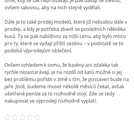
zimě, kdy se tak neprodávají, je pak dávají se slevou,
ovšem takovou, aby na nich stejně vydělali.
Dále je to také prodej modelů, které již nebudou dále v
prodeji, a kdy je potřeba zbavit se posledních několika
kusů. Ty se pak nabídnou za nižší cenu, aby bylo místo
pro ty, které se vydají příští sezónu – v podstatě se to
podobá výprodejům oblečení.
Ovšem vzhledem k tomu, že bazény ani zdaleka tak
rychle nezastarávají, je na rozdíl od šatů možné si jej
bez problému pořídit v zimě s tím, že postaven bude na
jaře. Jistě, budeme muset několik měsíců čekat, avšak
ušetřené peníze za to rozhodně stojí. Zde se tedy
nakupovat ve výprodeji rozhodně vyplatí.