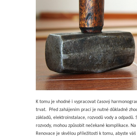
K tomu je vhodné i vypracovat časový harmonogram
trvat. Před zahájením prací je nutné důkladně zhod
základů, elektroinstalace, rozvodů vody a odpadů. S
rozvody, mohou způsobit nečekané komplikace. Na z
Renovace je skvělou příležitostí k tomu, abyste vá