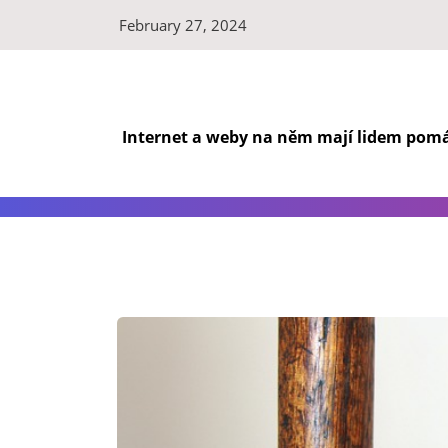
Skip
February 27, 2024
to
content
Internet a weby na něm mají lidem pomáh