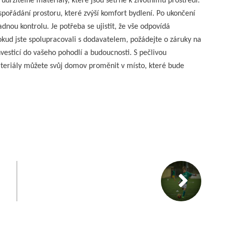
udržitelné materiály, které jsou šetrné k životnímu prostředí.
spořádání prostoru, které zvýší komfort bydlení. Po ukončení
nou kontrolu. Je potřeba se ujistit, že vše odpovídá
kud jste spolupracovali s dodavatelem, požádejte o záruky na
esticí do vašeho pohodlí a budoucnosti. S pečlivou
eriály můžete svůj domov proměnit v místo, které bude