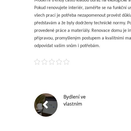
Moderní trendy často kladou důraz na ekologické a 
Pokud renovujete interiér, zaměřte se na funkční u
všech prací je potřeba nezapomenout provést důklad
představám a že byly dodrženy technické normy. Po
provedené práce a materiály. Renovace domu je inv
přípravou, promyšleným postupem a kvalitními mat
odpovídat vašim snům i potřebám.
Bydlení ve
vlastním