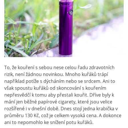
To, že kouření s sebou nese celou řadu zdravotních
rizik, není žádnou novinkou. Mnoho kuřáků trápí
například potíže s dýcháním nebo se srdcem. Ani to
však spoustu kuřáků od skoncování s kouřením
nepřesvědčí k tomu aby přestali kouřit. Dříve byly k
mání jen běžné papírové cigarety, které jsou velice
rozšířené i v dnešní době. Dnes stojí jedna krabička v
průměru 130 Kč, což je celkem vysoká cena. A dokonce
ani to nepomohlo ke snížení potu kuřáků.