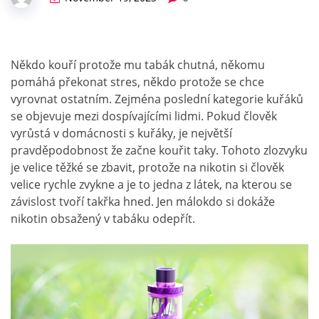
Někdo kouří protože mu tabák chutná, někomu
pomáhá překonat stres, někdo protože se chce
vyrovnat ostatním. Zejména poslední kategorie kuřáků
se objevuje mezi dospívajícími lidmi. Pokud člověk
vyrůstá v domácnosti s kuřáky, je největší
pravděpodobnost že začne kouřit taky. Tohoto zlozvyku
je velice těžké se zbavit, protože na nikotin si člověk
velice rychle zvykne a je to jedna z látek, na kterou se
závislost tvoří takřka hned. Jen málokdo si dokáže
nikotin obsažený v tabáku odepřít.